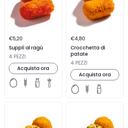
€5,20
€4,80
Supplì al ragù
Crocchetta di
patate
4 PEZZI
4 PEZZI
Acquista ora
Acquista ora