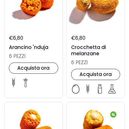
€6,80
€6,80
Arancino 'nduja
Crocchetta di
melanzane
6 PEZZI
6 PEZZI
Acquista ora
Acquista ora