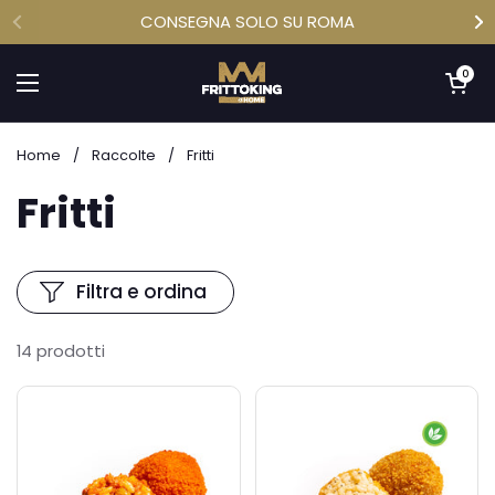
Passa ai contenuti
CONSEGNA SOLO SU ROMA
Apri carrell
0
Apri menu
Home
/
Raccolte
/
Fritti
Fritti
Filtra e ordina
14 prodotti