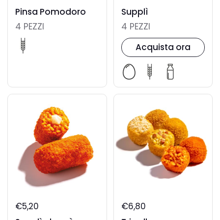
Pinsa Pomodoro
Supplì
4 PEZZI
4 PEZZI
Acquista ora
€5,20
€6,80