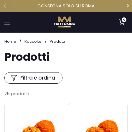
Passa ai contenuti
CONSEGNA SOLO SU ROMA
Apri carrell
0
Apri menu
Home
/
Raccolte
/
Prodotti
Prodotti
Filtra e ordina
25 prodotti