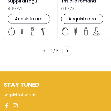
Supplì al ragù
Tris alla romana
4 PEZZI
6 PEZZI
Acquista ora
Acquista ora
Successivo
1 / 2
Precedente
STAY TUNED
Seguici sui Social!
Facebook
Instagram