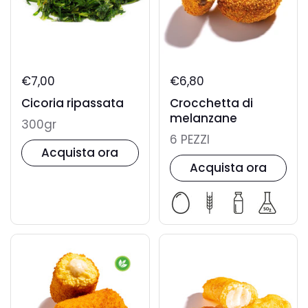
€7,00
€6,80
Cicoria ripassata
Crocchetta di
melanzane
300gr
6 PEZZI
Acquista ora
Acquista ora