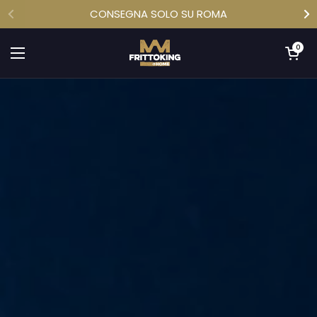
Passa ai contenuti
CONSEGNA SOLO SU ROMA
Apri carrell
0
Apri menu